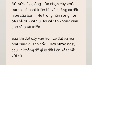
Đối với cây giống, cần chọn cây khỏe 
mạnh, rễ phát triển tốt và không có dấu 
hiệu sâu bệnh. Hố trồng nên rộng hơn 
bầu rễ từ 2 đến 3 lần để tạo không gian 
cho rễ phát triển.
Sau khi đặt cây vào hố, lấp đất và nén 
nhẹ xung quanh gốc. Tưới nước ngay 
sau khi trồng để giúp đất liên kết chặt 
với rễ.
Chăm sóc cây đúng cách để đạt hiệu 
quả cao
Tưới nước hợp lý
Tưới nước là yếu tố quan trọng nhưng 
cần thực hiện đúng cách. Thông 
thường, cây nên được tưới từ 2 đến 3 
lần mỗi tuần trong mùa nóng và giảm 
tần suất vào mùa lạnh. Trước khi tưới, 
cần kiểm tra độ ẩm của đất để tránh 