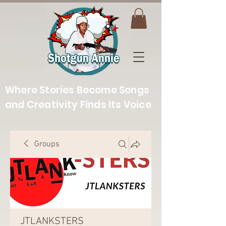
Where Stories Become Songs
and Creativity Finds Its Voice
Groups
JTLANKSTERS