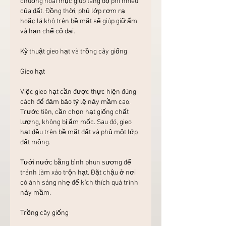
chuồng hoai mục giúp tăng độ phì nhiêu 
của đất. Đồng thời, phủ lớp rơm rạ 
hoặc lá khô trên bề mặt sẽ giúp giữ ẩm 
và hạn chế cỏ dại.
Kỹ thuật gieo hạt và trồng cây giống
Gieo hạt
Việc gieo hạt cần được thực hiện đúng 
cách để đảm bảo tỷ lệ nảy mầm cao. 
Trước tiên, cần chọn hạt giống chất 
lượng, không bị ẩm mốc. Sau đó, gieo 
hạt đều trên bề mặt đất và phủ một lớp 
đất mỏng.
Tưới nước bằng bình phun sương để 
tránh làm xáo trộn hạt. Đặt chậu ở nơi 
có ánh sáng nhẹ để kích thích quá trình 
nảy mầm.
Trồng cây giống