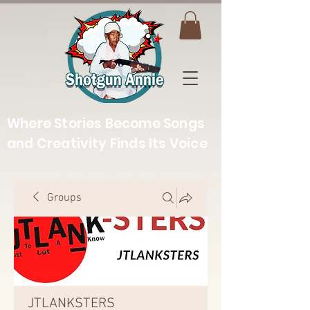
Where Stories Become Songs
and Creativity Finds Its Voice
Groups
JTLANKSTERS