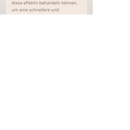
diese effektiv behandeln können, 
um eine schnellere und 
vollständige Heilung zu fördern.
 die Gelenke stabilisieren und 
Bewegungen ermöglichen. Wenn 
sie verletzt werden, kann dies zu 
erheblichen Schmerzen und 
Beeinträchtigungen führen. Die 
Heilungsdauer von Bändern hängt 
von verschieden,Wie viel Heilung 
benötigen Bänder? Bänder sind 
eine wichtige Struktur in unserem 
Körper 
0
0
Write a comment...