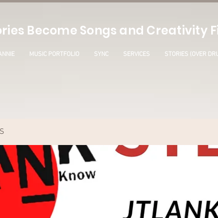
ries Become Songs and Creativity Fi
ANNIE
MUSIC PORTFOLIO
SYNC
SERVICES
STORIES (OVER DR
S