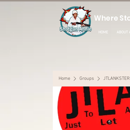
Where Sto
HOME
ABOUT 
Home
Groups
JTLANKSTER