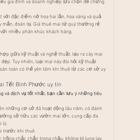
u gia đình và doanh nghiệp lựa chọn để chưng 
t với đặc điểm nở hoa hai lần, hoa vàng và quả 
 mắn, đoàn tụ. Giá thuê mai tứ quý thường rẻ 
 với nhiều phân khúc khách hàng.
hợp giữa kỹ thuật và nghệ thuật, tạo ra cây mai 
đẹp. Tuy nhiên, loại mai này đòi hỏi kỹ thuật 
àn toàn có thể yên tâm khi thuê từ các cơ sở uy 
i Tết Bình Phước uy tín
 và dịch vụ tốt nhất, bạn cần lưu ý những tiêu 
ên những cơ sở đã hoạt động lâu năm, có đánh 
thường sở hữu các vườn mai lớn, cung cấp đa 
 lý.
i trước khi thuê
trồng chắc chắn trong chậu, không bị lung lay.