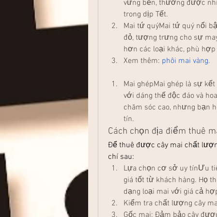
vững bền, thường được nhiề
trong dịp Tết.
Mai tứ quýMai tứ quý nổi bậ
đỏ, tượng trưng cho sự may
hơn các loại khác, phù hợp
Xem thêm: 
phôi mai vàng
.
Mai ghépMai ghép là sự kết 
với dáng thế độc đáo và hoa 
chăm sóc cao, nhưng bạn ho
tín.
Cách chọn địa điểm thuê ma
Để thuê được cây mai chất lượng
chí sau:
Lựa chọn cơ sở uy tínƯu ti
giá tốt từ khách hàng. Họ 
dạng loại mai với giá cả hợp
Kiểm tra chất lượng cây ma
Gốc mai: Đảm bảo cây được 