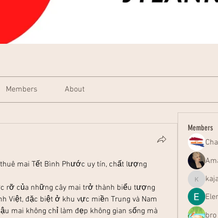
Members
About
Members
Cha
Ama
huê mai Tết Bình Phước uy tín, chất lượng
kaj
kajal116
ực rỡ của những cây mai trở thành biểu tượng 
Ele
nh Việt, đặc biệt ở khu vực miền Trung và Nam 
ậu mai không chỉ làm đẹp không gian sống mà 
bro