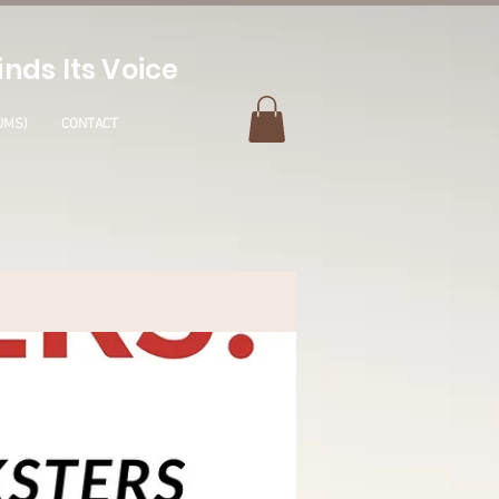
nds Its Voice
UMS)
CONTACT