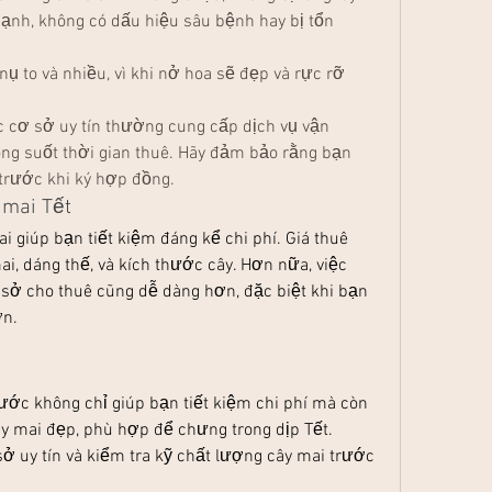
ạnh, không có dấu hiệu sâu bệnh hay bị tổn 
ụ to và nhiều, vì khi nở hoa sẽ đẹp và rực rỡ 
ác cơ sở uy tín thường cung cấp dịch vụ vận 
ng suốt thời gian thuê. Hãy đảm bảo rằng bạn 
 trước khi ký hợp đồng.
ê mai Tết
i giúp bạn tiết kiệm đáng kể chi phí. Giá thuê 
i, dáng thế, và kích thước cây. Hơn nữa, việc 
sở cho thuê cũng dễ dàng hơn, đặc biệt khi bạn 
ớn.
ước không chỉ giúp bạn tiết kiệm chi phí mà còn 
ây mai đẹp, phù hợp để chưng trong dịp Tết. 
uy tín và kiểm tra kỹ chất lượng cây mai trước 