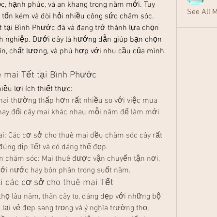
ộc, hạnh phúc, và an khang trong năm mới. Tuy 
See All 
 tốn kém và đòi hỏi nhiều công sức chăm sóc.
ết tại Bình Phước đã và đang trở thành lựa chọn 
nh nghiệp. Dưới đây là hướng dẫn giúp bạn chọn 
ín, chất lượng, và phù hợp với nhu cầu của mình.
ê mai Tết tại Bình Phước
ều lợi ích thiết thực:
 mai thường thấp hơn rất nhiều so với việc mua 
thay đổi cây mai khác nhau mỗi năm để làm mới 
: Các cơ sở cho thuê mai đều chăm sóc cây rất 
úng dịp Tết và có dáng thế đẹp.
an chăm sóc: Mai thuê được vận chuyển tận nơi, 
tưới nước hay bón phân trong suốt năm.
i các cơ sở cho thuê mai Tết
 thọ lâu năm, thân cây to, dáng đẹp với những bộ 
lại vẻ đẹp sang trọng và ý nghĩa trường thọ, 