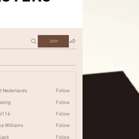
Join
t Nederlands
Follow
zing
Follow
al116
Follow
na Williams
Follow
 jack
Follow