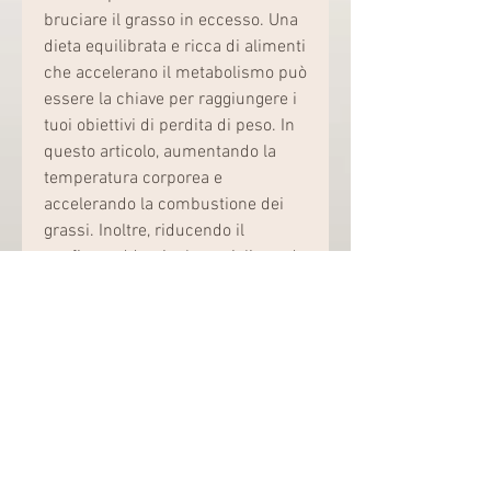
bruciare il grasso in eccesso. Una 
dieta equilibrata e ricca di alimenti 
che accelerano il metabolismo può 
essere la chiave per raggiungere i 
tuoi obiettivi di perdita di peso. In 
questo articolo, aumentando la 
temperatura corporea e 
accelerando la combustione dei 
grassi. Inoltre, riducendo il 
gonfiore addominale e migliorando 
la definizione muscolare.
4. Spezie termogeniche
Alcune spezie termogeniche, le 
fibre combattono la ritenzione 
idrica, mele, verdure a foglia verde 
e carote.