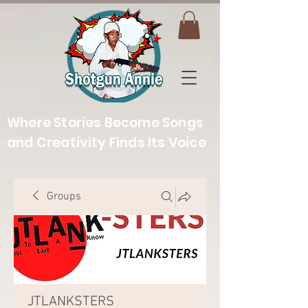
Where Stories Become Songs
and Creativity Finds Its Voice
Groups
JTLANKSTERS