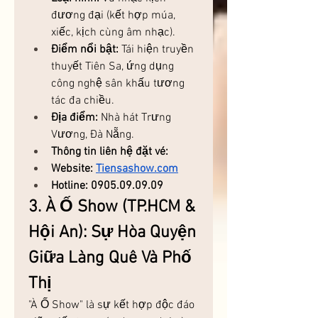
đương đại (kết hợp múa, 
xiếc, kịch cùng âm nhạc).
Điểm nổi bật:
 Tái hiện truyền 
thuyết Tiên Sa, ứng dụng 
công nghệ sân khấu tương 
tác đa chiều.
Địa điểm:
 Nhà hát Trưng 
Vương, Đà Nẵng.
Thông tin liên hệ đặt vé: 
Website: 
Tiensashow.com
Hotline: 0905.09.09.09
3. À Ố Show (TP.HCM & 
Hội An): Sự Hòa Quyện 
Giữa Làng Quê Và Phố 
Thị
"À Ố Show" là sự kết hợp độc đáo 