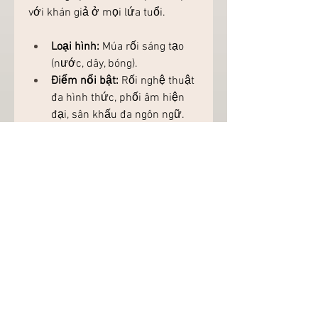
với khán giả ở mọi lứa tuổi.
Loại hình:
 Múa rối sáng tạo 
(nước, dây, bóng).
Điểm nổi bật:
 Rối nghệ thuật 
đa hình thức, phối âm hiện 
đại, sân khấu đa ngôn ngữ.
Địa điểm:
 Nhà hát Đó, Vega 
City Nha Trang.
8. Ký Ức Hội An (Hội 
An): Dấu Ấn Lịch Sử 
Qua Tà Áo Dài
"Ký Ức Hội An" không chỉ là một 
show diễn, đó là một chuyến du 
hành ngược dòng thời gian, đưa 
bạn đến với những giai đoạn lịch 
sử và văn hóa đặc sắc của phố 