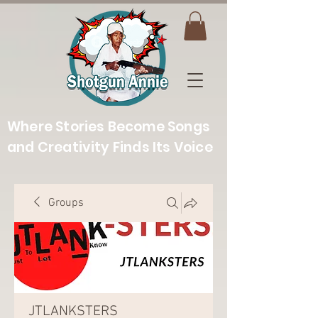
Where Stories Become Songs
and Creativity Finds Its Voice
Groups
JTLANKSTERS