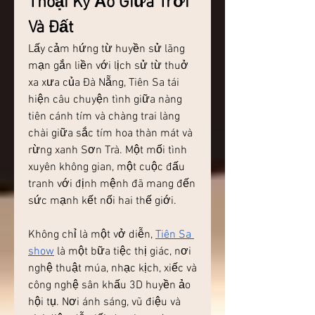
Thoại Kỳ Ảo Giữa Trời 
Và Đất
Lấy cảm hứng từ huyền sử lãng 
mạn gắn liền với lịch sử từ thuở 
xa xưa của Đà Nẵng, Tiên Sa tái 
hiện câu chuyện tình giữa nàng 
tiên cánh tím và chàng trai làng 
chài giữa sắc tím hoa thàn mát và 
rừng xanh Sơn Trà. Một mối tình 
xuyên không gian, một cuộc đấu 
tranh với định mệnh đã mang đến 
sức mạnh kết nối hai thế giới.
Không chỉ là một vở diễn, 
Tiên Sa 
show
 là một bữa tiệc thị giác, nơi 
nghệ thuật múa, nhạc kịch, xiếc và 
công nghệ sân khấu 3D huyền ảo 
hội tụ. Nơi ánh sáng, vũ điệu và 