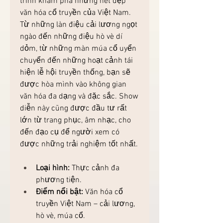
trình khám phá những nét đẹp 
văn hóa cổ truyền của Việt Nam. 
Từ những làn điệu cải lương ngọt 
ngào đến những điệu hò vè dí 
dỏm, từ những màn múa cổ uyển 
chuyển đến những hoạt cảnh tái 
hiện lễ hội truyền thống, bạn sẽ 
được hòa mình vào không gian 
văn hóa đa dạng và đặc sắc. Show 
diễn này cũng được đầu tư rất 
lớn từ trang phục, âm nhạc, cho 
đến đạo cụ để người xem có 
được những trải nghiệm tốt nhất.
Loại hình:
 Thực cảnh đa 
phương tiện.
Điểm nổi bật:
 Văn hóa cổ 
truyền Việt Nam – cải lương, 
hò vè, múa cổ.