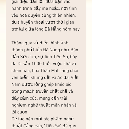
giai điệu dẫn lối, đưa bạn vào 
hành trình đầy mê hoặc, nơi tình 
yêu hòa quyện cùng thiên nhiên, 
đưa huyền thoại vượt thời gian 
trở lại giữa lòng Đà Nẵng hôm nay.
Thông qua vở diễn, hình ảnh 
thành phố biển Đà Nẵng như Bán 
đảo Sơn Trà, sự tích Tiên Sa, Cây 
đa Di sản 1000 tuổi, Voọc chà vá 
chân nâu, hoa Thàn Mát, làng chài 
ven biển, khung dệt và Áo dài Việt 
Nam được lồng ghép khéo léo 
trong mạch truyện chặt chẽ và 
đầy cảm xúc, mang đến trải 
nghiệm nghệ thuật mãn nhãn và 
lôi cuốn.
Để tạo nên một tác phẩm nghệ 
thuật đẳng cấp, "Tiên Sa" đã quy 