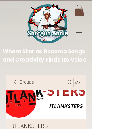
Where Stories Become Songs
and Creativity Finds Its Voice
Groups
JTLANKSTERS