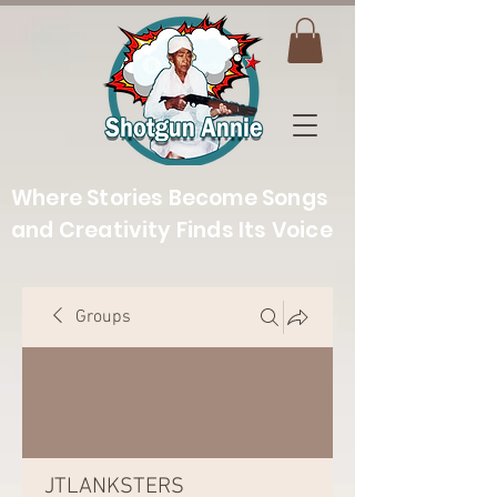
Where Stories Become Songs
and Creativity Finds Its Voice
Groups
JTLANKSTERS