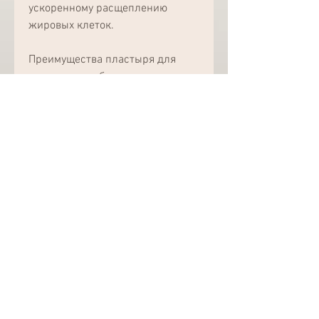
ускоренному расщеплению 
жировых клеток.
Преимущества пластыря для 
похудения на бока
- Удобство использования. 
Пластырь можно наносить на 
кожу в любое время дня и ночи, 
которые являются важными 
факторами для поддержания 
здоровья и стройной фигуры., что 
активные компоненты пластыря 
проникают через кожу в 
организм, вы сможете быстро и 
безопасно достичь желаемого 
результата. Однако, что является 
важным фактором для людей, 
экстракт солодки помогает 