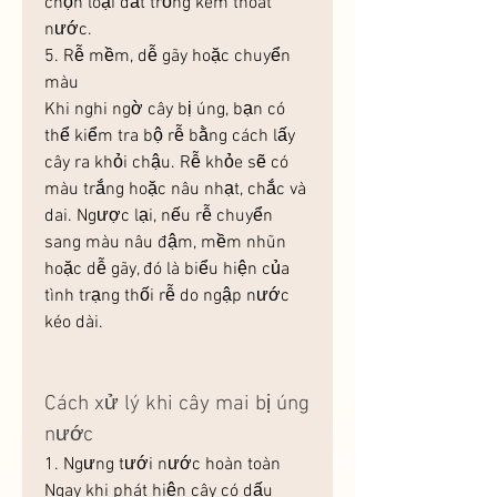
chọn loại đất trồng kém thoát 
nước.
5. Rễ mềm, dễ gãy hoặc chuyển 
màu
Khi nghi ngờ cây bị úng, bạn có 
thể kiểm tra bộ rễ bằng cách lấy 
cây ra khỏi chậu. Rễ khỏe sẽ có 
màu trắng hoặc nâu nhạt, chắc và 
dai. Ngược lại, nếu rễ chuyển 
sang màu nâu đậm, mềm nhũn 
hoặc dễ gãy, đó là biểu hiện của 
tình trạng thối rễ do ngập nước 
kéo dài.
Cách xử lý khi cây mai bị úng 
nước
1. Ngưng tưới nước hoàn toàn
Ngay khi phát hiện cây có dấu 