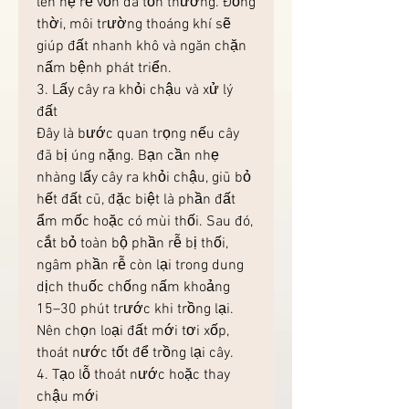
lên hệ rễ vốn đã tổn thương. Đồng 
thời, môi trường thoáng khí sẽ 
giúp đất nhanh khô và ngăn chặn 
nấm bệnh phát triển.
3. Lấy cây ra khỏi chậu và xử lý 
đất
Đây là bước quan trọng nếu cây 
đã bị úng nặng. Bạn cần nhẹ 
nhàng lấy cây ra khỏi chậu, giũ bỏ 
hết đất cũ, đặc biệt là phần đất 
ẩm mốc hoặc có mùi thối. Sau đó, 
cắt bỏ toàn bộ phần rễ bị thối, 
ngâm phần rễ còn lại trong dung 
dịch thuốc chống nấm khoảng 
15–30 phút trước khi trồng lại. 
Nên chọn loại đất mới tơi xốp, 
thoát nước tốt để trồng lại cây.
4. Tạo lỗ thoát nước hoặc thay 
chậu mới