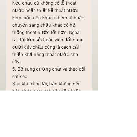
Nếu chậu cũ không có lỗ thoát 
nước hoặc thiết kế thoát nước 
kém, bạn nên khoan thêm lỗ hoặc 
chuyển sang chậu khác có hệ 
thống thoát nước tốt hơn. Ngoài 
ra, đặt lớp sỏi hoặc viên đất nung 
dưới đáy chậu cũng là cách cải 
thiện khả năng thoát nước cho 
cây.
5. Bổ sung dưỡng chất và theo dõi 
sát sao
Sau khi trồng lại, bạn không nên 
bón phân ngay mà hãy để cây ổn 
định khoảng 7–10 ngày. Khi cây 
bắt đầu hồi phục, có thể bổ sung 
phân hữu cơ hoặc phân vi sinh để 
tăng cường sức đề kháng và giúp 
rễ mới phát triển. Trong thời gian 
đầu, nên theo dõi kỹ tình trạng đất 