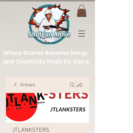
Where Stories Become Songs
and Creativity Finds Its Voice
Groups
JTLANKSTERS