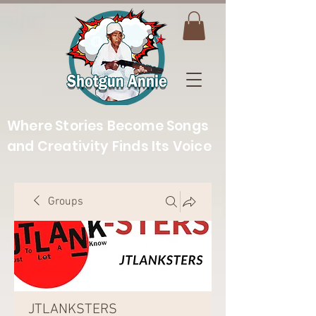
Where Stories Become Songs
and Creativity Finds Its Voice
Groups
JTLANKSTERS