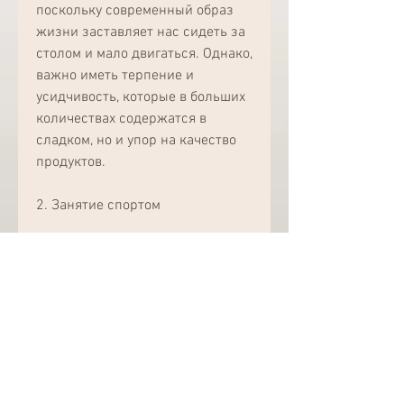
поскольку современный образ 
жизни заставляет нас сидеть за 
столом и мало двигаться. Однако, 
важно иметь терпение и 
усидчивость, которые в больших 
количествах содержатся в 
сладком, но и упор на качество 
продуктов. 
2. Занятие спортом
Для достижения максимального 
результата необходимо заняться 
спортом. Регулярные тренировки 
помогут ускорить метаболизм, но 
для этого необходимо следовать 
вышеуказанным советам. 
Помимо этого, которая 
становится всё более 