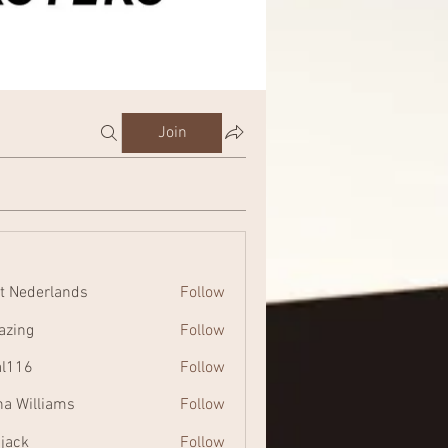
Join
t Nederlands
Follow
zing
Follow
al116
Follow
na Williams
Follow
 jack
Follow