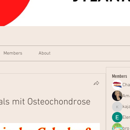
Members
About
Members
Cha
Ama
als mit Osteochondrose 
kaj
kajal116
Ele
bro