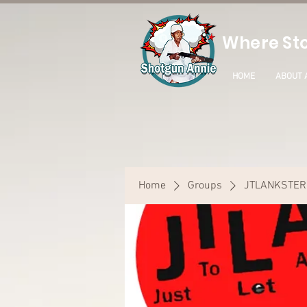
Where Sto
HOME
ABOUT 
Home
Groups
JTLANKSTER