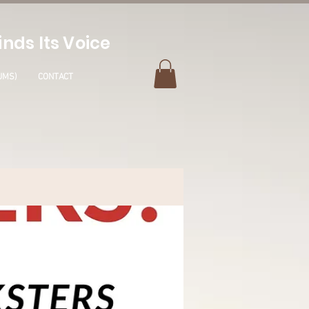
nds Its Voice
UMS)
CONTACT