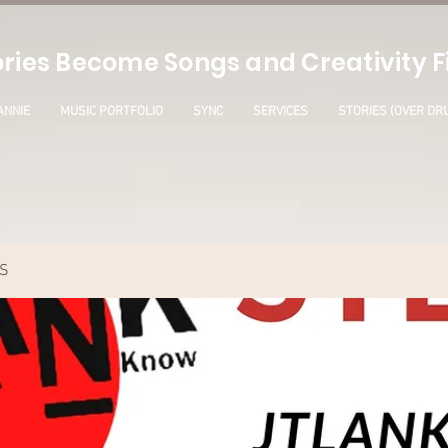
ries Become Songs and Creativity Fi
ANNIE
MUSIC PORTFOLIO
SYNC
SERVICES
STORIES (OVER DR
S