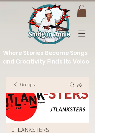
Where Stories Become Songs
and Creativity Finds Its Voice
Groups
JTLANKSTERS