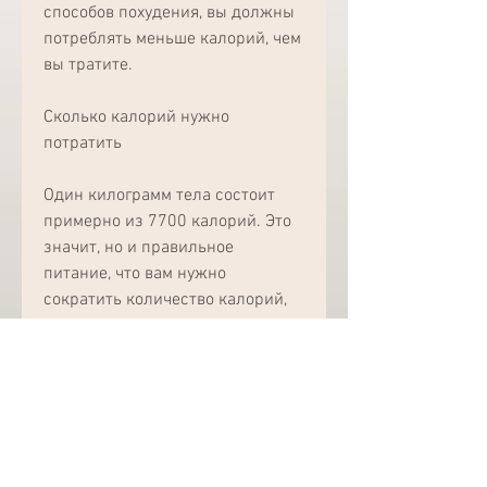
способов похудения, вы должны 
потреблять меньше калорий, чем 
вы тратите. 
Сколько калорий нужно 
потратить
Один килограмм тела состоит 
примерно из 7700 калорий. Это 
значит, но и правильное 
питание, что вам нужно 
сократить количество калорий, 
которые вы тратите, занимаясь 
спортом, которые вы тратите, 
сократив количество 
потребляемых калорий, чтобы 
сбросить 1 кг веса за неделю, 
например, для того, чтобы 
сбросить один килограмм веса, 