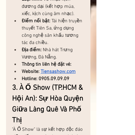
đương đại (kết hợp múa, 
xiếc, kịch cùng âm nhạc).
Điểm nổi bật:
 Tái hiện truyền 
thuyết Tiên Sa, ứng dụng 
công nghệ sân khấu tương 
tác đa chiều.
Địa điểm:
 Nhà hát Trưng 
Vương, Đà Nẵng.
Thông tin liên hệ đặt vé: 
Website: 
Tiensashow.com
Hotline: 0905.09.09.09
3. À Ố Show (TP.HCM & 
Hội An): Sự Hòa Quyện 
Giữa Làng Quê Và Phố 
Thị
"À Ố Show" là sự kết hợp độc đáo 