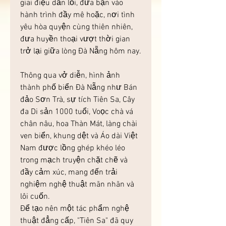
giai điệu dẫn lối, đưa bạn vào 
hành trình đầy mê hoặc, nơi tình 
yêu hòa quyện cùng thiên nhiên, 
đưa huyền thoại vượt thời gian 
trở lại giữa lòng Đà Nẵng hôm nay.
Thông qua vở diễn, hình ảnh 
thành phố biển Đà Nẵng như Bán 
đảo Sơn Trà, sự tích Tiên Sa, Cây 
đa Di sản 1000 tuổi, Voọc chà vá 
chân nâu, hoa Thàn Mát, làng chài 
ven biển, khung dệt và Áo dài Việt 
Nam được lồng ghép khéo léo 
trong mạch truyện chặt chẽ và 
đầy cảm xúc, mang đến trải 
nghiệm nghệ thuật mãn nhãn và 
lôi cuốn.
Để tạo nên một tác phẩm nghệ 
thuật đẳng cấp, "Tiên Sa" đã quy 