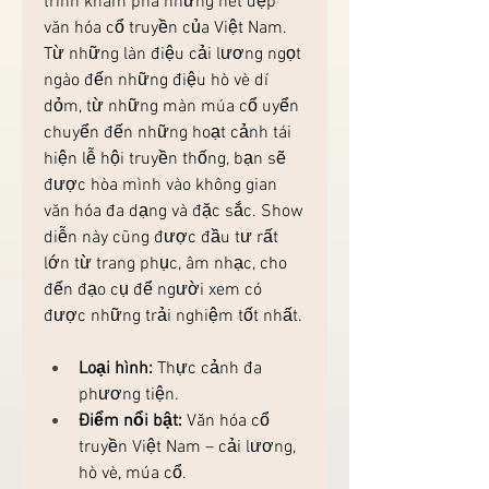
trình khám phá những nét đẹp 
văn hóa cổ truyền của Việt Nam. 
Từ những làn điệu cải lương ngọt 
ngào đến những điệu hò vè dí 
dỏm, từ những màn múa cổ uyển 
chuyển đến những hoạt cảnh tái 
hiện lễ hội truyền thống, bạn sẽ 
được hòa mình vào không gian 
văn hóa đa dạng và đặc sắc. Show 
diễn này cũng được đầu tư rất 
lớn từ trang phục, âm nhạc, cho 
đến đạo cụ để người xem có 
được những trải nghiệm tốt nhất.
Loại hình:
 Thực cảnh đa 
phương tiện.
Điểm nổi bật:
 Văn hóa cổ 
truyền Việt Nam – cải lương, 
hò vè, múa cổ.