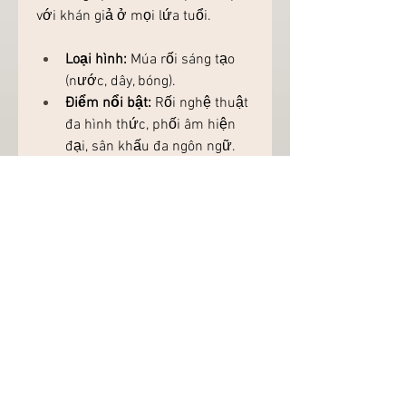
với khán giả ở mọi lứa tuổi.
Loại hình:
 Múa rối sáng tạo 
(nước, dây, bóng).
Điểm nổi bật:
 Rối nghệ thuật 
đa hình thức, phối âm hiện 
đại, sân khấu đa ngôn ngữ.
Địa điểm:
 Nhà hát Đó, Vega 
City Nha Trang.
8. Ký Ức Hội An (Hội 
An): Dấu Ấn Lịch Sử 
Qua Tà Áo Dài
"Ký Ức Hội An" không chỉ là một 
show diễn, đó là một chuyến du 
hành ngược dòng thời gian, đưa 
bạn đến với những giai đoạn lịch 
sử và văn hóa đặc sắc của phố 