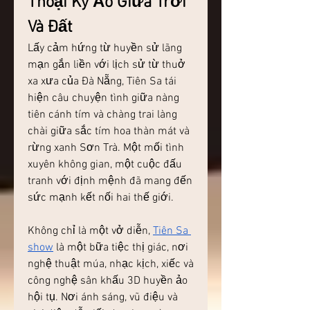
Thoại Kỳ Ảo Giữa Trời 
Và Đất
Lấy cảm hứng từ huyền sử lãng 
mạn gắn liền với lịch sử từ thuở 
xa xưa của Đà Nẵng, Tiên Sa tái 
hiện câu chuyện tình giữa nàng 
tiên cánh tím và chàng trai làng 
chài giữa sắc tím hoa thàn mát và 
rừng xanh Sơn Trà. Một mối tình 
xuyên không gian, một cuộc đấu 
tranh với định mệnh đã mang đến 
sức mạnh kết nối hai thế giới.
Không chỉ là một vở diễn, 
Tiên Sa 
show
 là một bữa tiệc thị giác, nơi 
nghệ thuật múa, nhạc kịch, xiếc và 
công nghệ sân khấu 3D huyền ảo 
hội tụ. Nơi ánh sáng, vũ điệu và 