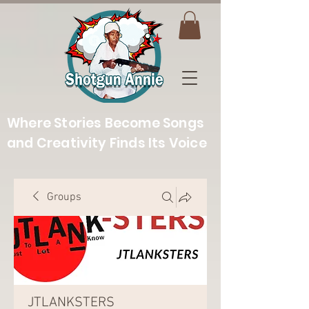
Where Stories Become Songs
and Creativity Finds Its Voice
Groups
JTLANKSTERS