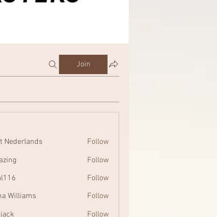
Join
t Nederlands
Follow
zing
Follow
al116
Follow
na Williams
Follow
 jack
Follow