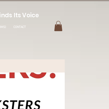
nds Its Voice
UMS)
CONTACT