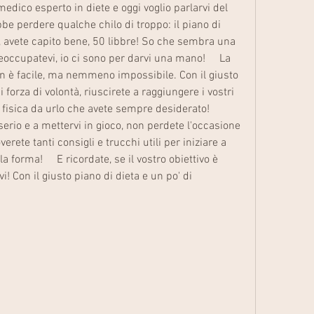
l medico esperto in diete e oggi voglio parlarvi del 
e perdere qualche chilo di troppo: il piano di 
ì, avete capito bene, 50 libbre! So che sembra una 
ccupatevi, io ci sono per darvi una mano!     La 
n è facile, ma nemmeno impossibile. Con il giusto 
forza di volontà, riuscirete a raggiungere i vostri 
fisica da urlo che avete sempre desiderato!     
 serio e a mettervi in gioco, non perdete l'occasione 
erete tanti consigli e trucchi utili per iniziare a 
 forma!     E ricordate, se il vostro obiettivo è 
! Con il giusto piano di dieta e un po' di 