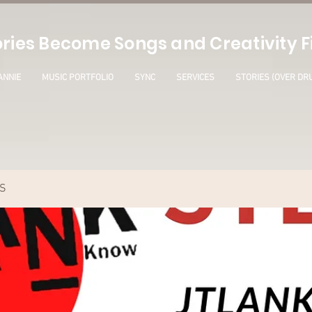
ries Become Songs and Creativity Fi
ANNIE
MUSIC PORTFOLIO
SYNC
SERVICES
STORIES (OVER DR
S