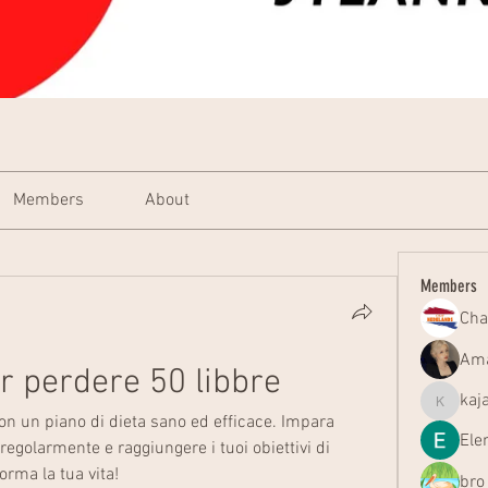
Members
About
Members
Cha
Ama
er perdere 50 libbre
kaj
kajal116
n un piano di dieta sano ed efficace. Impara 
Ele
egolarmente e raggiungere i tuoi obiettivi di 
orma la tua vita!
bro