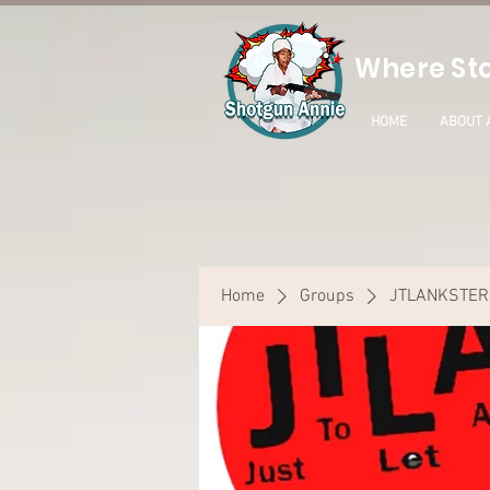
Where Sto
HOME
ABOUT 
Home
Groups
JTLANKSTER