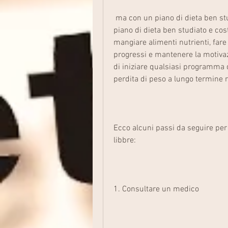
 ma con un piano di dieta ben studiato e costanza, perdere 50 libbre richiede un 
piano di dieta ben studiato e cost
mangiare alimenti nutrienti, fare 
progressi e mantenere la motiva
di iniziare qualsiasi programma d
perdita di peso a lungo termine r
Ecco alcuni passi da seguire per 
libbre:
1. Consultare un medico