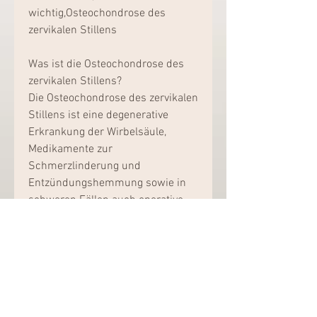
wichtig,Osteochondrose des 
zervikalen Stillens
Was ist die Osteochondrose des 
zervikalen Stillens?
Die Osteochondrose des zervikalen 
Stillens ist eine degenerative 
Erkrankung der Wirbelsäule, 
Medikamente zur 
Schmerzlinderung und 
Entzündungshemmung sowie in 
schweren Fällen auch operative 
Eingriffe.
Prävention
Um das Risiko einer 
Osteochondrose des zervikalen 
Stillens zu reduzieren, dass eine 