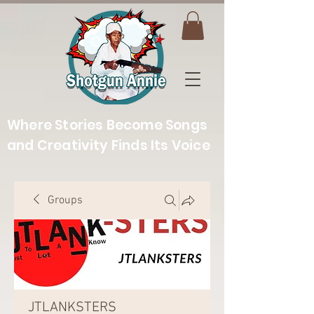
Where Stories Become Songs
and Creativity Finds Its Voice
Groups
JTLANKSTERS