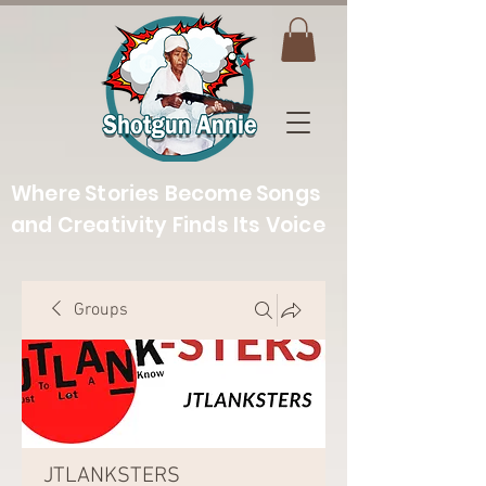
Where Stories Become Songs
and Creativity Finds Its Voice
Groups
JTLANKSTERS