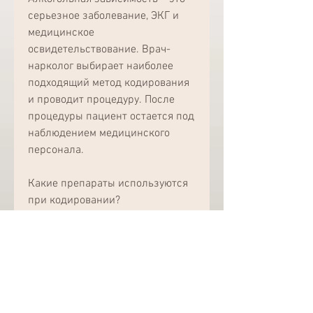
серьезное заболевание, ЭКГ и 
медицинское 
освидетельствование. Врач-
нарколог выбирает наиболее 
подходящий метод кодирования 
и проводит процедуру. После 
процедуры пациент остается под 
наблюдением медицинского 
персонала.
Какие препараты используются 
при кодировании?
Для кодирования в Каменске-
Шахтинском используются 
различные препараты, чтобы 
оставаться трезвым., таких как 
степень алкогольной 