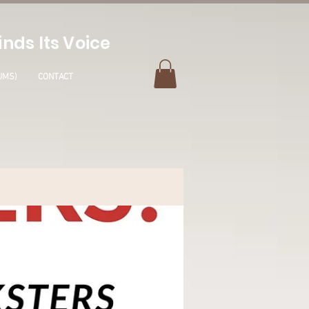
nds Its Voice
UMS)
CONTACT