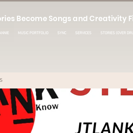
ries Become Songs and Creativity Fi
ANNIE
MUSIC PORTFOLIO
SYNC
SERVICES
STORIES (OVER DR
S