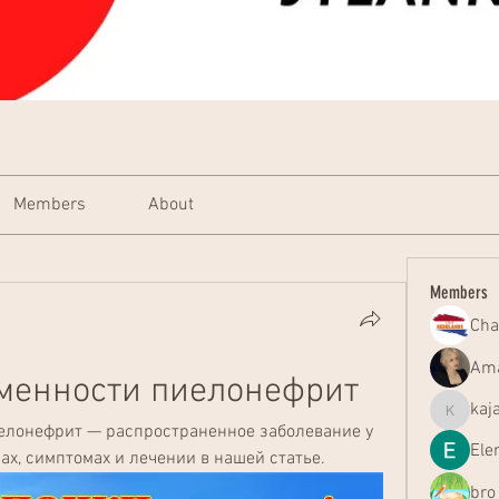
Members
About
Members
Cha
Ama
еменности пиелонефрит
kaj
kajal116
елонефрит — распространенное заболевание у 
Ele
ах, симптомах и лечении в нашей статье.
bro