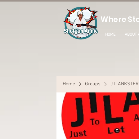
Where Sto
HOME
ABOUT 
Home
Groups
JTLANKSTER