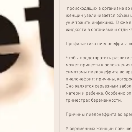
 происходящих в организме во время беременности. В период беременности у 
женщин увеличивается объем ц
уничтожить инфекцию. Также в
жидкости в организме и отдыха
Профилактика пиелонефрита в
Чтобы предотвратить развитие 
может привести к осложнениям
симптомы пиелонефрита во вре
пиелонефрит: причины, которое
Оно является серьезным забол
матери и ребенка. Особенно оп
триместрах беременности.
Причины пиелонефрита во вре
У беременных женщин повышен