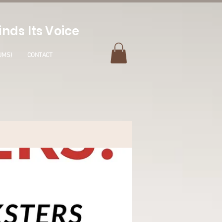
nds Its Voice
UMS)
CONTACT