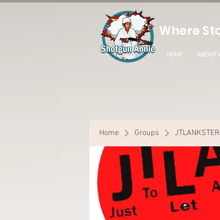
Where Sto
HOME
ABOUT 
Home
Groups
JTLANKSTER