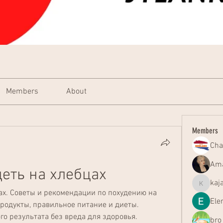
Members
About
Members
Cha
Ama
еть на хлебцах
kaj
kajal116
ах. Советы и рекомендации по похудению на 
Ele
родукты, правильное питание и диеты. 
о результата без вреда для здоровья.
bro