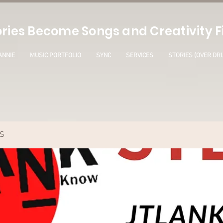
ries Become Songs and Creativity Fi
ANNIE
MUSIC PORTFOLIO
SYNC
SERVICES
STORIES (OVER DR
S