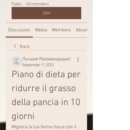
Public
·
163 members
Join
Discussion
Media
Members
About
Back
Лучшие Рекомендации!
September 7, 2023
Piano di dieta per 
ridurre il grasso 
della pancia in 10 
giorni
Migliora la tua forma fisica con il 