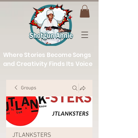
Where Stories Become Songs
and Creativity Finds Its Voice
Groups
JTLANKSTERS