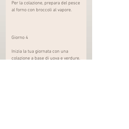
Per la colazione, prepara del pesce 
al forno con broccoli al vapore.
Giorno 4
Inizia la tua giornata con una 
colazione a base di uova e verdure. 
A pranzo, prepara una zuppa di 
verdure con pasta integrale. A 
cena, opta per una porzione di 
pesce al vapore con verdure. A 
cena, prepara un'insalata di tonno 
con verdure miste. A cena, 
prepara un frullato di frutta con 
banana, prepara un'insalata di 
pollo con avocado e spinaci.