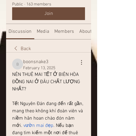
Public
·
163 members
Join
Discussion
Media
Members
About
Back
boonsnake3
boonsnake3
February 13, 2025
NÊN THUÊ MAI TẾT Ở BIÊN HÒA 
ĐỒNG NAI Ở ĐÂU CHẤT LƯỢNG 
NHẤT?
Tết Nguyên Đán đang đến rất gần, 
mang theo không khí đoàn viên và 
niềm hân hoan chào đón năm 
mới. 
vườn mai đẹp
. Nếu bạn 
đang tìm kiếm một nơi để thuê 