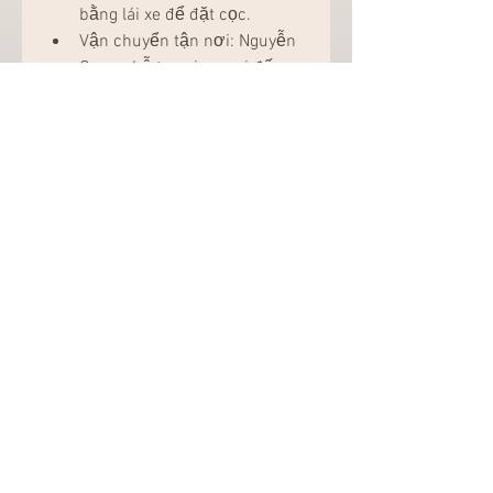
bằng lái xe để đặt cọc.
Vận chuyển tận nơi: Nguyễn 
Quang hỗ trợ giao mai đến 
tận nhà hoặc cơ quan, giúp 
bạn tiết kiệm thời gian.
Hướng dẫn chăm sóc: Đội 
ngũ nhân viên sẽ tư vấn cách 
bảo quản và chăm sóc mai 
trong suốt thời gian thuê.
Lời kết
Thuê mai tết tại Biên Hòa, Đồng 
Nai không chỉ là lựa chọn thông 
minh mà còn giúp bạn tận hưởng 
không khí Tết trọn vẹn hơn. Với 
những gốc mai chất lượng và dịch 
vụ chuyên nghiệp, vườn mai 
Nguyễn Quang là địa chỉ đáng tin 
cậy mà bạn không nên bỏ qua.