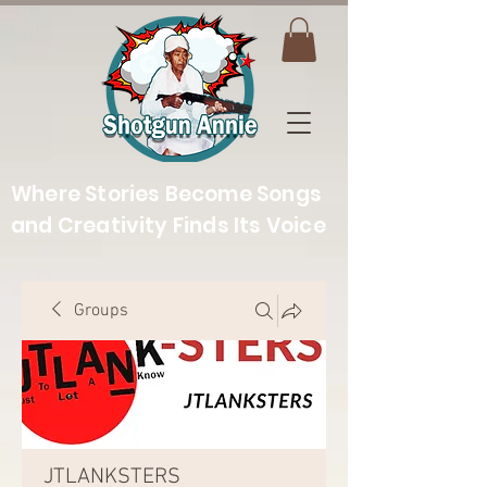
Where Stories Become Songs
and Creativity Finds Its Voice
Groups
JTLANKSTERS