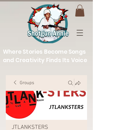
Where Stories Become Songs
and Creativity Finds Its Voice
Groups
JTLANKSTERS