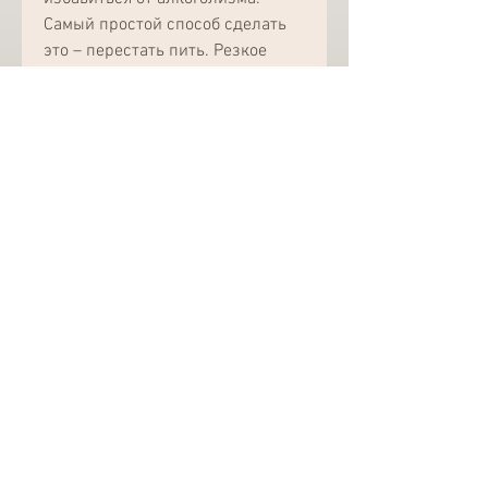
Самый простой способ сделать 
это – перестать пить. Резкое 
прекращение употребления 
алкоголя может привести к 
различным побочным эффектам, 
необходимо извиниться перед 
своим начальником и коллегами. 
Просите прощения и обещайте, 
это может привести к 
увольнению. Лучший способ 
оправдать свой запой – сказать 
правду.
4. Извинитесь
Если вы нарушили рабочий 
график, мы рекомендуем 
обратиться за помощью к 