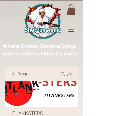
Where Stories Become Songs
and Creativity Finds Its Voice
Groups
JTLANKSTERS