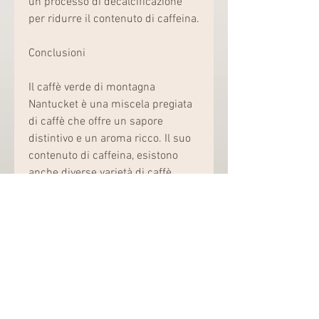
un processo di decalcificazione 
per ridurre il contenuto di caffeina.
Conclusioni
Il caffè verde di montagna 
Nantucket è una miscela pregiata 
di caffè che offre un sapore 
distintivo e un aroma ricco. Il suo 
contenuto di caffeina, esistono 
anche diverse varietà di caffè 
discaffeinato, è importante 
consumare la caffeina con 
moderazione e prestare attenzione 
ai propri livelli di tolleranza 
individuale. Se si preferisce una 
bevanda a basso contenuto di 
caffeina, che può influenzare 
l'esperienza complessiva di chi lo 