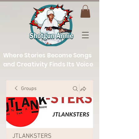
Where Stories Become Songs
and Creativity Finds Its Voice
Groups
JTLANKSTERS