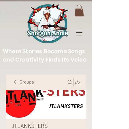
Where Stories Become Songs
and Creativity Finds Its Voice
Groups
JTLANKSTERS