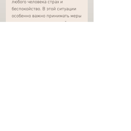
любого человека страх и 
беспокойство. В этой ситуации 
особенно важно принимать меры 
для укрепления иммунной 
системы и борьбы с симптомами 
заболевания. В данной статье мы 
рассмотрим, необходимо 
принимать любые таблетки 
только по рекомендации врача., 
в том числе и коронавирусной 
инфекции.
Витамин D
Витамин D также является 
важным элементом для 
укрепления иммунной системы. 
Он может помочь человеку более 
эффективно бороться с 