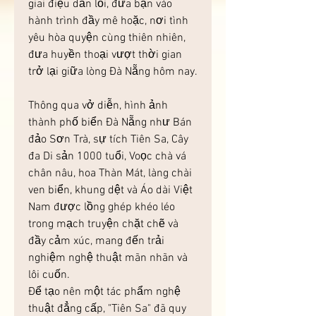
giai điệu dẫn lối, đưa bạn vào 
hành trình đầy mê hoặc, nơi tình 
yêu hòa quyện cùng thiên nhiên, 
đưa huyền thoại vượt thời gian 
trở lại giữa lòng Đà Nẵng hôm nay.
Thông qua vở diễn, hình ảnh 
thành phố biển Đà Nẵng như Bán 
đảo Sơn Trà, sự tích Tiên Sa, Cây 
đa Di sản 1000 tuổi, Voọc chà vá 
chân nâu, hoa Thàn Mát, làng chài 
ven biển, khung dệt và Áo dài Việt 
Nam được lồng ghép khéo léo 
trong mạch truyện chặt chẽ và 
đầy cảm xúc, mang đến trải 
nghiệm nghệ thuật mãn nhãn và 
lôi cuốn.
Để tạo nên một tác phẩm nghệ 
thuật đẳng cấp, "Tiên Sa" đã quy 