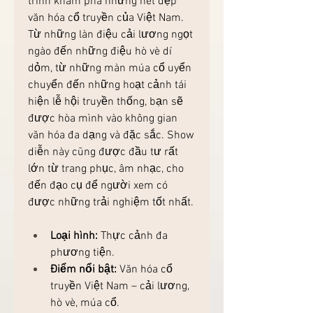
trình khám phá những nét đẹp 
văn hóa cổ truyền của Việt Nam. 
Từ những làn điệu cải lương ngọt 
ngào đến những điệu hò vè dí 
dỏm, từ những màn múa cổ uyển 
chuyển đến những hoạt cảnh tái 
hiện lễ hội truyền thống, bạn sẽ 
được hòa mình vào không gian 
văn hóa đa dạng và đặc sắc. Show 
diễn này cũng được đầu tư rất 
lớn từ trang phục, âm nhạc, cho 
đến đạo cụ để người xem có 
được những trải nghiệm tốt nhất.
Loại hình:
 Thực cảnh đa 
phương tiện.
Điểm nổi bật:
 Văn hóa cổ 
truyền Việt Nam – cải lương, 
hò vè, múa cổ.