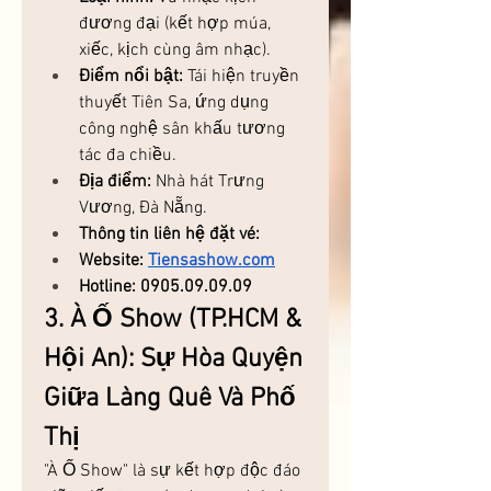
đương đại (kết hợp múa, 
xiếc, kịch cùng âm nhạc).
Điểm nổi bật:
 Tái hiện truyền 
thuyết Tiên Sa, ứng dụng 
công nghệ sân khấu tương 
tác đa chiều.
Địa điểm:
 Nhà hát Trưng 
Vương, Đà Nẵng.
Thông tin liên hệ đặt vé: 
Website: 
Tiensashow.com
Hotline: 0905.09.09.09
3. À Ố Show (TP.HCM & 
Hội An): Sự Hòa Quyện 
Giữa Làng Quê Và Phố 
Thị
"À Ố Show" là sự kết hợp độc đáo 