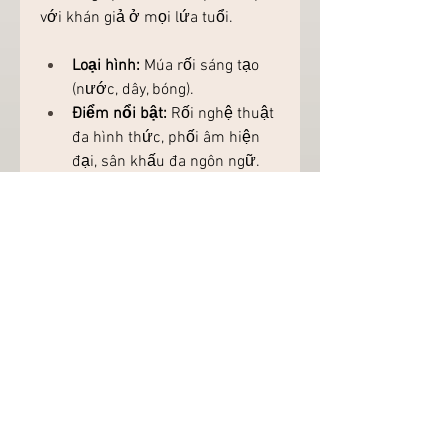
với khán giả ở mọi lứa tuổi.
Loại hình:
 Múa rối sáng tạo 
(nước, dây, bóng).
Điểm nổi bật:
 Rối nghệ thuật 
đa hình thức, phối âm hiện 
đại, sân khấu đa ngôn ngữ.
Địa điểm:
 Nhà hát Đó, Vega 
City Nha Trang.
8. Ký Ức Hội An (Hội 
An): Dấu Ấn Lịch Sử 
Qua Tà Áo Dài
"Ký Ức Hội An" không chỉ là một 
show diễn, đó là một chuyến du 
hành ngược dòng thời gian, đưa 
bạn đến với những giai đoạn lịch 
sử và văn hóa đặc sắc của phố 