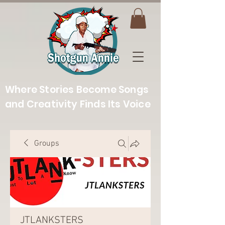
Where Stories Become Songs
and Creativity Finds Its Voice
Groups
JTLANKSTERS