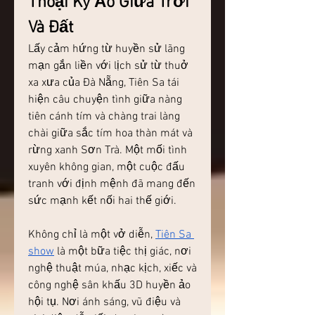
Thoại Kỳ Ảo Giữa Trời 
Và Đất
Lấy cảm hứng từ huyền sử lãng 
mạn gắn liền với lịch sử từ thuở 
xa xưa của Đà Nẵng, Tiên Sa tái 
hiện câu chuyện tình giữa nàng 
tiên cánh tím và chàng trai làng 
chài giữa sắc tím hoa thàn mát và 
rừng xanh Sơn Trà. Một mối tình 
xuyên không gian, một cuộc đấu 
tranh với định mệnh đã mang đến 
sức mạnh kết nối hai thế giới.
Không chỉ là một vở diễn, 
Tiên Sa 
show
 là một bữa tiệc thị giác, nơi 
nghệ thuật múa, nhạc kịch, xiếc và 
công nghệ sân khấu 3D huyền ảo 
hội tụ. Nơi ánh sáng, vũ điệu và 