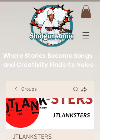
Where Stories Become Songs
and Creativity Finds Its Voice
Groups
JTLANKSTERS