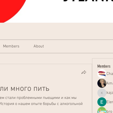
Members
About
Members
Cha
Ama
ли много пить
kaj
kajal116
жем стали проблемными пьющими и как мы 
Ele
История о нашем опыте борьбы с алкогольной 
bro