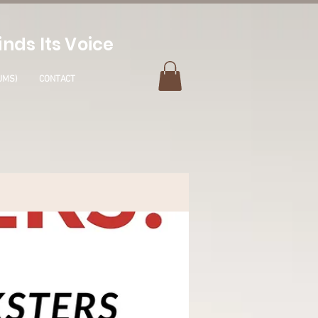
nds Its Voice
UMS)
CONTACT