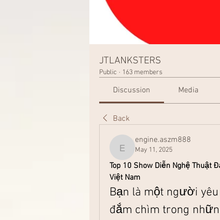
JTLANKSTERS
Public
·
163 members
Discussion
Media
Back
engine.aszm888
May 11, 2025
engine.aszm888
Top 10 Show Diễn Nghệ Thuật Đ
Việt Nam
Bạn là một người yêu
đắm chìm trong những