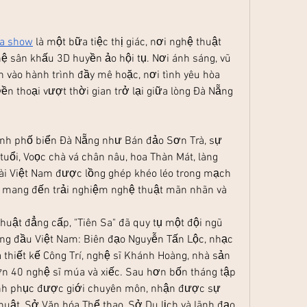
Sa show
 là một bữa tiệc thị giác, nơi nghệ thuật 
ệ sân khấu 3D huyền ảo hội tụ. Nơi ánh sáng, vũ 
ạn vào hành trình đầy mê hoặc, nơi tình yêu hòa 
n thoại vượt thời gian trở lại giữa lòng Đà Nẵng 
ành phố biển Đà Nẵng như Bán đảo Sơn Trà, sự 
tuổi, Voọc chà vá chân nâu, hoa Thàn Mát, làng 
dài Việt Nam được lồng ghép khéo léo trong mạch 
, mang đến trải nghiệm nghệ thuật mãn nhãn và 
uật đẳng cấp, "Tiên Sa" đã quy tụ một đội ngũ 
hàng đầu Việt Nam: Biên đạo Nguyễn Tấn Lộc, nhạc 
thiết kế Công Trí, nghệ sĩ Khánh Hoàng, nhà sản 
n 40 nghệ sĩ múa và xiếc. Sau hơn bốn tháng tập 
hinh phục được giới chuyên môn, nhận được sự 
uật, Sở Văn hóa Thể thao, Sở Du lịch và lãnh đạo 