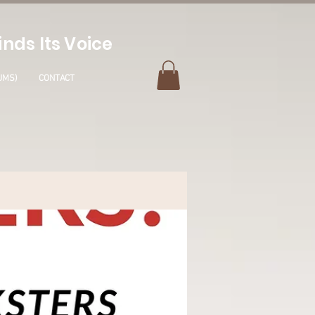
nds Its Voice
UMS)
CONTACT