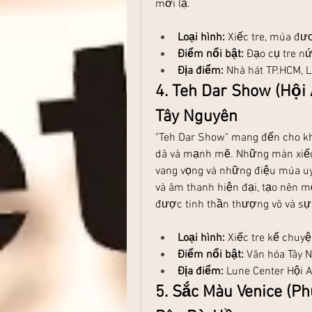
mới lạ.
Loại hình:
 Xiếc tre, múa đư
Điểm nổi bật:
 Đạo cụ tre n
Địa điểm:
 Nhà hát TP.HCM, 
4. Teh Dar Show (Hội
Tây Nguyên
"Teh Dar Show" mang đến cho kh
dã và mạnh mẽ. Những màn xiếc 
vang vọng và những điệu múa u
và âm thanh hiện đại, tạo nên 
được tinh thần thượng võ và sự
Loại hình:
 Xiếc tre kể chuyệ
Điểm nổi bật:
 Văn hóa Tây 
Địa điểm:
 Lune Center Hội 
5. Sắc Màu Venice (Ph