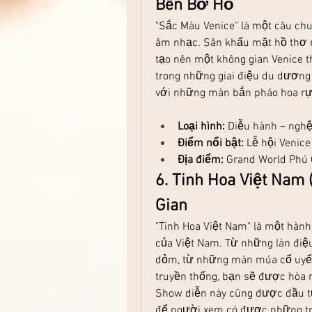
Bên Bờ Hồ
"Sắc Màu Venice" là một câu ch
âm nhạc. Sân khấu mặt hồ thơ 
tạo nên một không gian Venice 
trong những giai điệu du dương 
với những màn bắn pháo hoa rự
Loại hình:
 Diễu hành – nghệ
Điểm nổi bật:
 Lễ hội Venic
Địa điểm:
 Grand World Phú
6. Tinh Hoa Việt Nam 
Gian
"Tinh Hoa Việt Nam" là một hành
của Việt Nam. Từ những làn điệu
dỏm, từ những màn múa cổ uyển 
truyền thống, bạn sẽ được hòa m
Show diễn này cũng được đầu tư
để người xem có được những trả