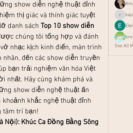
ững show diễn nghệ thuật đỉnh 
Ama
iệm thị giác và thính giác tuyệt 
kaj
kajal116
 lỡ danh sách 
Top 10 show diễn 
Ele
được chúng tôi tổng hợp và đánh 
bro
See All 
 vở nhạc kịch kinh điển, màn trình 
 nhãn, đến các show diễn truyền 
p bạn trải nghiệm văn hóa Việt 
ời nhất. Hãy cùng khám phá và 
ững show diễn nghệ thuật ấn 
 khoảnh khắc nghệ thuật đỉnh 
 tâm trí bạn!
à Nội): Khúc Ca Đồng Bằng Sông 