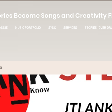
ries Become Songs and Creativity Fi
ANNIE
MUSIC PORTFOLIO
SYNC
SERVICES
STORIES (OVER DR
S