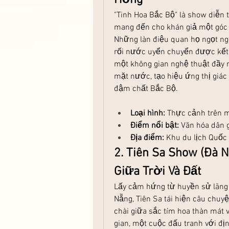
"Tinh Hoa Bắc Bộ" là show diễn 
mang đến cho khán giả một góc 
Những làn điệu quan họ ngọt ng
rối nước uyển chuyển được kết h
một không gian nghệ thuật đầy 
mặt nước, tạo hiệu ứng thị giác
đậm chất Bắc Bộ.
Loại hình:
 Thực cảnh trên 
Điểm nổi bật:
 Văn hóa dân 
Địa điểm:
 Khu du lịch Quốc 
2. Tiên Sa Show (Đà N
Giữa Trời Và Đất
Lấy cảm hứng từ huyền sử lãng m
Nẵng, Tiên Sa tái hiện câu chuyện
chài giữa sắc tím hoa thàn mát 
gian, một cuộc đấu tranh với đ