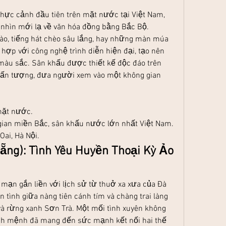
thực cảnh đầu tiên trên mặt nước tại Việt Nam, 
nhìn mới lạ về văn hóa đồng bằng Bắc Bộ. 
ào, tiếng hát chèo sâu lắng, hay những màn múa 
ợp với công nghệ trình diễn hiện đại, tạo nên 
màu sắc. Sân khấu được thiết kế độc đáo trên 
 ấn tượng, đưa người xem vào một không gian 
mặt nước.
gian miền Bắc, sân khấu nước lớn nhất Việt Nam.
Oai, Hà Nội.
ẵng): Tình Yêu Huyền Thoại Kỳ Ảo 
ạn gắn liền với lịch sử từ thuở xa xưa của Đà 
 tình giữa nàng tiên cánh tím và chàng trai làng 
và rừng xanh Sơn Trà. Một mối tình xuyên không 
ịnh mệnh đã mang đến sức mạnh kết nối hai thế 