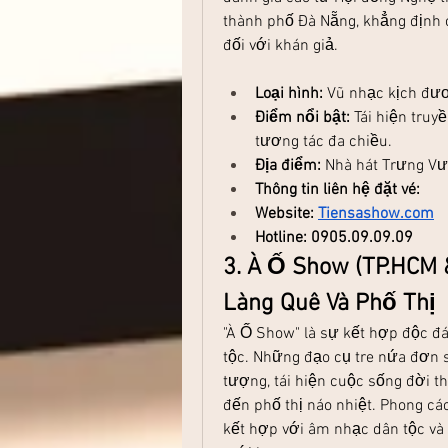
thành phố Đà Nẵng, khẳng định 
đối với khán giả.
Loại hình:
 Vũ nhạc kịch đươ
Điểm nổi bật:
 Tái hiện truy
tương tác đa chiều.
Địa điểm:
 Nhà hát Trưng Vư
Thông tin liên hệ đặt vé: 
Website: 
Tiensashow.com
Hotline: 0905.09.09.09
3. À Ố Show (TP.HCM 
Làng Quê Và Phố Thị
"À Ố Show" là sự kết hợp độc đá
tộc. Những đạo cụ tre nứa đơn 
tượng, tái hiện cuộc sống đời t
đến phố thị náo nhiệt. Phong các
kết hợp với âm nhạc dân tộc và 