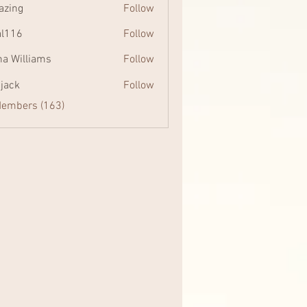
zing
Follow
al116
Follow
na Williams
Follow
 jack
Follow
Members (163)