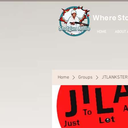
Where Sto
HOME
ABOUT 
Home
Groups
JTLANKSTER