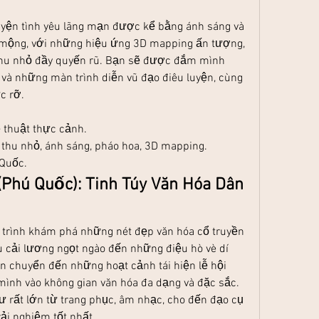
uyện tình yêu lãng mạn được kể bằng ánh sáng và 
mộng, với những hiệu ứng 3D mapping ấn tượng, 
thu nhỏ đầy quyến rũ. Bạn sẽ được đắm mình 
và những màn trình diễn vũ đạo điêu luyện, cùng 
c rỡ.
 thuật thực cảnh.
e thu nhỏ, ánh sáng, pháo hoa, 3D mapping.
 Quốc.
(Phú Quốc): Tinh Túy Văn Hóa Dân 
 trình khám phá những nét đẹp văn hóa cổ truyền 
 cải lương ngọt ngào đến những điệu hò vè dí 
chuyển đến những hoạt cảnh tái hiện lễ hội 
ình vào không gian văn hóa đa dạng và đặc sắc. 
 rất lớn từ trang phục, âm nhạc, cho đến đạo cụ 
i nghiệm tốt nhất.