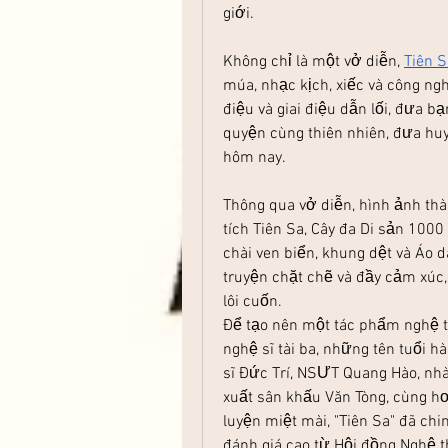
giới.
Không chỉ là một vở diễn, 
Tiên 
múa, nhạc kịch, xiếc và công ngh
điệu và giai điệu dẫn lối, đưa b
quyện cùng thiên nhiên, đưa huyề
hôm nay.
Thông qua vở diễn, hình ảnh th
tích Tiên Sa, Cây đa Di sản 1000 
chài ven biển, khung dệt và Áo 
truyện chặt chẽ và đầy cảm xúc
lôi cuốn.
Để tạo nên một tác phẩm nghệ th
nghệ sĩ tài ba, những tên tuổi 
sĩ Đức Trí, NSƯT Quang Hào, nhà 
xuất sân khấu Văn Tòng, cùng hơ
luyện miệt mài, "Tiên Sa" đã c
đánh giá cao từ Hội đồng Nghệ th