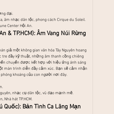
ơng đại.
ứa, âm nhạc dân tộc, phong cách Cirque du Soleil.
Lune Center Hội An.
 An & TP.HCM): Âm Vang Núi Rừng 
án giả một không gian văn hóa Tây Nguyên hoang 
tre đầy kỹ thuật, những âm thanh cồng chiêng 
yển chuyển được kết hợp với hiệu ứng ánh sáng 
một màn trình diễn đầy cảm xúc. Bạn sẽ cảm nhận 
 phóng khoáng của con người nơi đây.
n.
Nguyên, nhạc cụ dân tộc, vũ đạo mạnh mẽ.
An, Nhà hát TP.HCM.
ú Quốc): Bản Tình Ca Lãng Mạn 