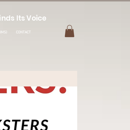
nds Its Voice
UMS)
CONTACT