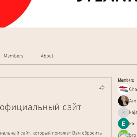
Members
About
Members
Cha
Ama
официальный сайт 
kaj
kajal116
Ele
ициальный сайт, который поможет Вам сбросить 
bro