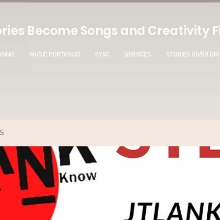
ries Become Songs and Creativity Fi
ANNIE
MUSIC PORTFOLIO
SYNC
SERVICES
STORIES (OVER DR
S