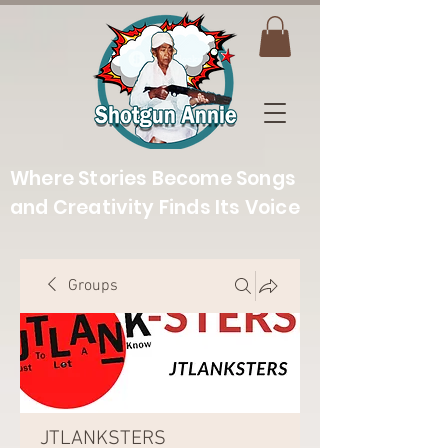
Where Stories Become Songs
and Creativity Finds Its Voice
Groups
JTLANKSTERS