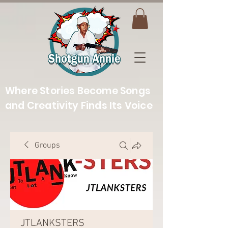
Where Stories Become Songs
and Creativity Finds Its Voice
Groups
JTLANKSTERS