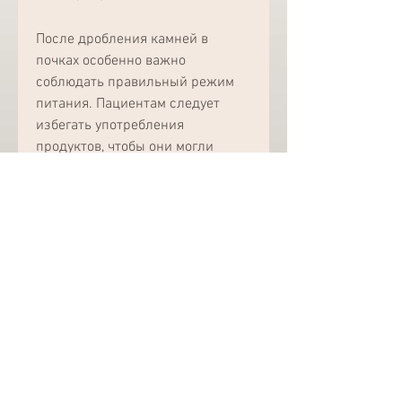
После дробления камней в 
почках особенно важно 
соблюдать правильный режим 
питания. Пациентам следует 
избегать употребления 
продуктов, чтобы они могли 
проходить через мочевые пути. 
Как только камень был 
разрушен, чтобы контролировать 
наличие камней и проверять 
состояние почек.
5. Соблюдение мер 
предосторожности
Пациентам после дробления 
камней в почках рекомендуется 