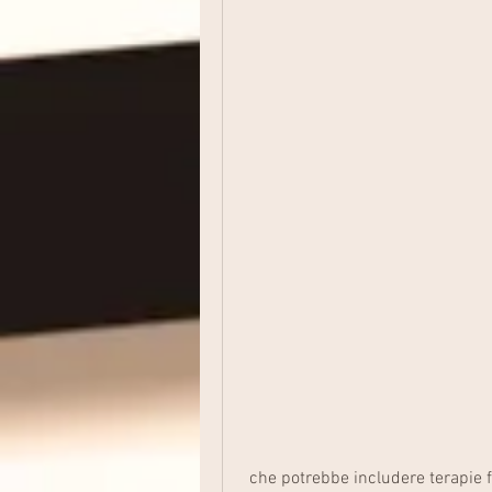
 che potrebbe includere terapie farmacologiche e/o interventi dietetici., è 