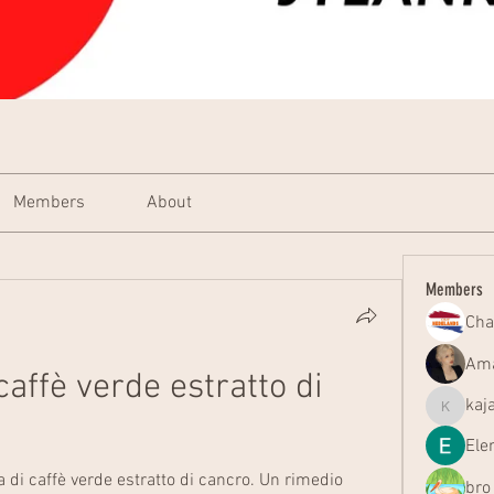
Members
About
Members
Cha
Ama
affè verde estratto di 
kaj
kajal116
Ele
 di caffè verde estratto di cancro. Un rimedio 
bro