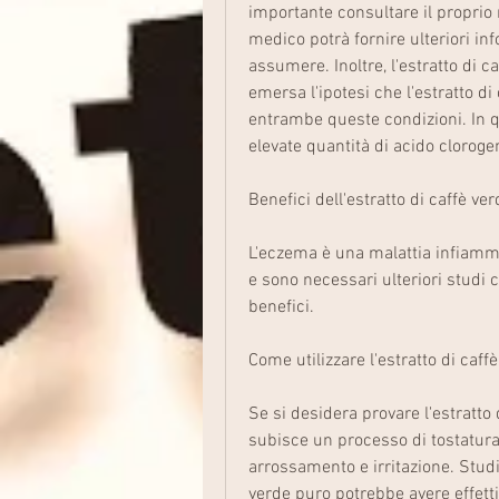
importante consultare il proprio 
medico potrà fornire ulteriori inf
assumere. Inoltre, l'estratto di c
emersa l'ipotesi che l'estratto di
entrambe queste condizioni. In que
elevate quantità di acido clorogen
Benefici dell'estratto di caffè v
L'eczema è una malattia infiamma
e sono necessari ulteriori studi c
benefici.
Come utilizzare l'estratto di caff
Se si desidera provare l'estratto 
subisce un processo di tostatura
arrossamento e irritazione. Studi 
verde puro potrebbe avere effetti