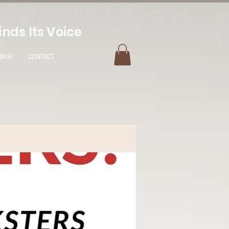
nds Its Voice
UMS)
CONTACT