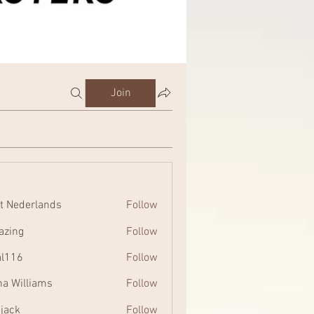
Join
t Nederlands
Follow
zing
Follow
al116
Follow
na Williams
Follow
 jack
Follow