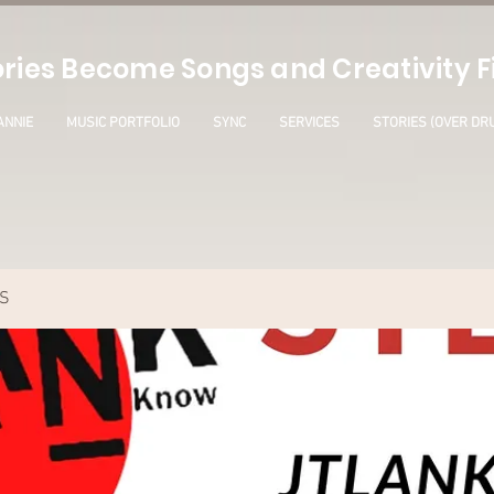
ries Become Songs and Creativity Fi
ANNIE
MUSIC PORTFOLIO
SYNC
SERVICES
STORIES (OVER DR
S