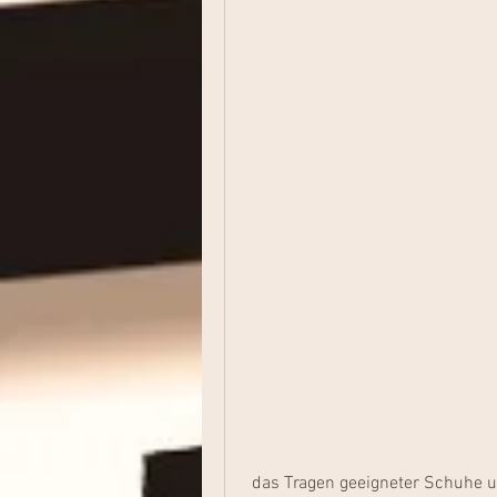
 das Tragen geeigneter Schuhe und regelmäßige Bewegung können dazu 