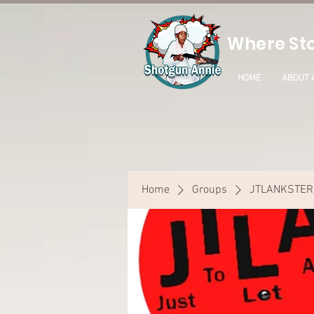
Where Sto
HOME
ABOUT 
Home
Groups
JTLANKSTER