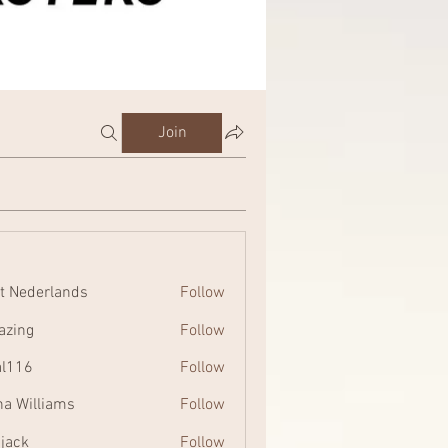
Join
t Nederlands
Follow
zing
Follow
al116
Follow
na Williams
Follow
 jack
Follow