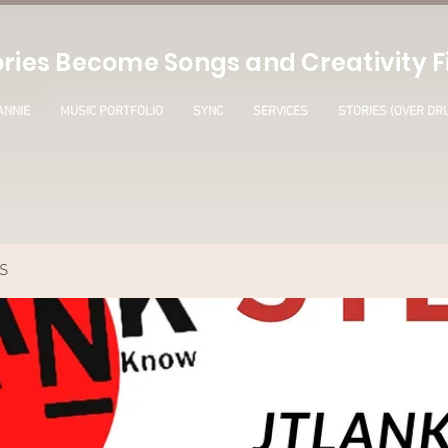
ries Become Songs and Creativity Fi
ANNIE
MUSIC PORTFOLIO
SYNC
SERVICES
STORIES (OVER DR
S