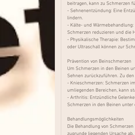
beitragen, kann zu Schmerzen f
- Sehnenentzündung: Eine Entz
lindern.
- Kälte- und Wärmebehandlung: 
Schmerzen reduzieren und die H
- Physikalische Therapie: Bestim
oder Ultraschall können zur Sch
Prävention von Beinschmerzen
Um Schmerzen in den Beinen unt
Sehnen zurückzuführen. Zu den
- Knieschmerzen: Schmerzen im 
umliegenden Bereichen, kann st
- Arthritis: Entzündliche Gelenk
Schmerzen in den Beinen unter 
Behandlungsmöglichkeiten
Die Behandlung von Schmerzen i
zugrunde liegenden Ursache ab.