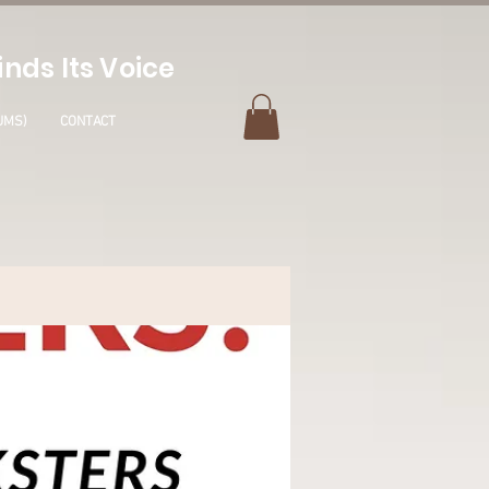
nds Its Voice
UMS)
CONTACT