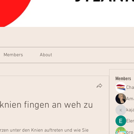
Members
About
Members
Cha
Ama
knien fingen an weh zu 
kaj
kajal116
Ele
en unter den Knien auftreten und wie Sie 
bro